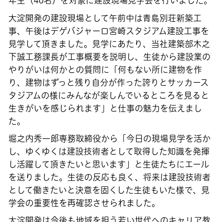
年生（40名）
を対象に建設現場見学会を行いました。
大淀開発の建設現場として午前中は青島別荘新築工
事、午後はデゲバジャーロ宮崎スタジアム建設工事を
見学して頂きました。見学にあたり、当社建築部
木之
下誠工務課長
が工事概要を説明し、生徒から建設業の
やりがいは何かとの質問に「何もない所に建物を作
り、建物はずっと残り自分が作った誇りとサッカース
タジアムの様にみんなが楽しんでいるところを見ると
生きがいを感じられます」と仕事の魅力を伝えまし
た。
堀之内秀一郎専務取締役
から「今日の現場見学を活か
し、ゆくゆくは建設技術者として取得した知識を発揮
し活躍して頂きたいと思います」と生徒たちにエール
を送りました。生徒の反応も良く、
将来は建設技術者
として働きたいと決意を固くした生徒
もいた様で、見
学会の重要性を再確認させられました。
大淀開発は今後も地域を担う若い世代へのキャリア教