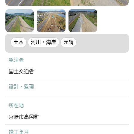
土木
河川・海岸
元請
発注者
国土交通省
設計・監理
所在地
宮崎市高岡町
竣工年月