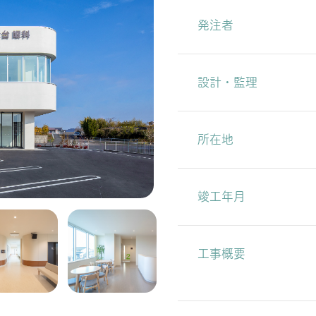
発注者
設計・監理
所在地
竣工年月
工事概要